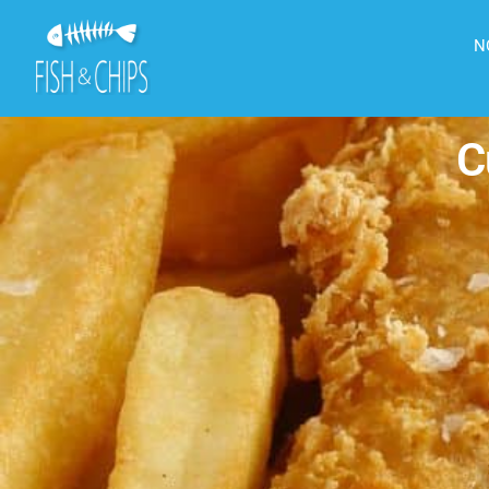
principal
N
C