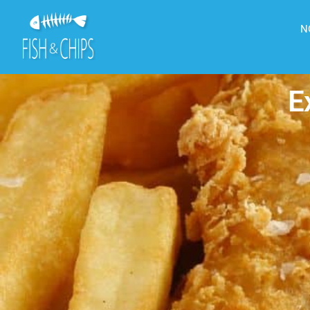
principal
N
E