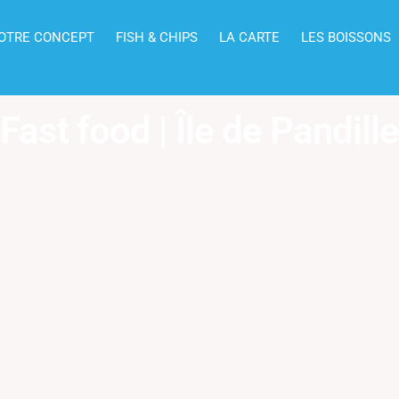
OTRE CONCEPT
FISH & CHIPS
LA CARTE
LES BOISSONS
Fast food | Île de Pandille