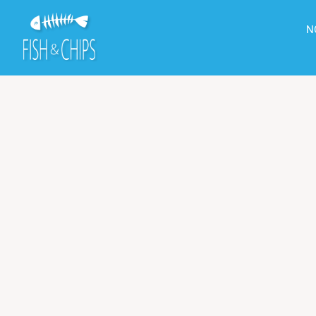
principal
N