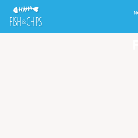
principal
N
F