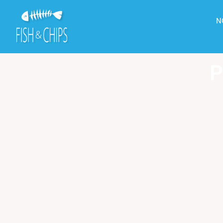
principal
N
P