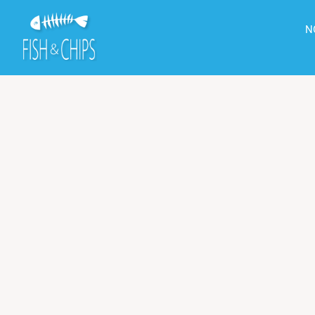
principal
N